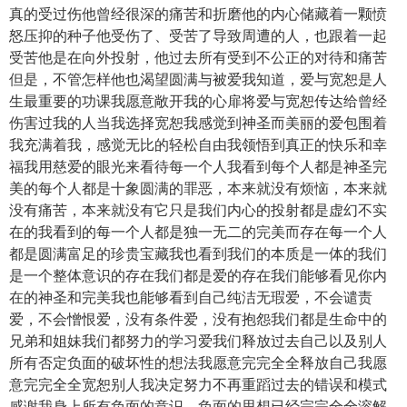
真的受过伤他曾经很深的痛苦和折磨他的内心储藏着一颗愤
怒压抑的种子他受伤了、受苦了导致周遭的人，也跟着一起
受苦他是在向外投射，他过去所有受到不公正的对待和痛苦
但是，不管怎样他也渴望圆满与被爱我知道，爱与宽恕是人
生最重要的功课我愿意敞开我的心扉将爱与宽恕传达给曾经
伤害过我的人当我选择宽恕我感觉到神圣而美丽的爱包围着
我充满着我，感觉无比的轻松自由我领悟到真正的快乐和幸
福我用慈爱的眼光来看待每一个人我看到每个人都是神圣完
美的每个人都是十象圆满的罪恶，本来就没有烦恼，本来就
没有痛苦，本来就没有它只是我们内心的投射都是虚幻不实
在的我看到的每一个人都是独一无二的完美而存在每一个人
都是圆满富足的珍贵宝藏我也看到我们的本质是一体的我们
是一个整体意识的存在我们都是爱的存在我们能够看见你内
在的神圣和完美我也能够看到自己纯洁无瑕爱，不会谴责
爱，不会憎恨爱，没有条件爱，没有抱怨我们都是生命中的
兄弟和姐妹我们都努力的学习爱我们释放过去自己以及别人
所有否定负面的破坏性的想法我愿意完完全全释放自己我愿
意完完全全宽恕别人我决定努力不再重蹈过去的错误和模式
感谢我身上所有负面的意识，负面的思想已经完完全全溶解