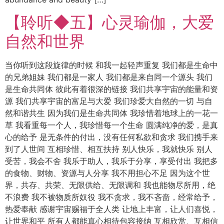
【聆听◆五】心灵瑜伽，大爱
自然和世界
当你听到这段旋律的时候 和我一起轻声重复 我们都是生命中
的兄弟姐妹 我们都是一家人 我们都是来自同一个源头 我们
是生命共同体 彼此有着很深的链接 我们共享宇宙的能量和资
源 我们共享宇宙的富足与大爱 我们珍爱大自然的一切 与自
然和谐共生 因为我们是生命共同体 我珍惜着地球上的一花一
草 我看重每一个人，我珍惜每一个生命 圆满纯净的爱，是真
心的给予 是无条件的付出，没有任何私欲和贪求 我们携手来
到了人世间 互相珍惜、相互扶持 别人快乐，我就快乐 别人
受苦，我会不舍 我乐于助人，我乐于分享，享受付出 我把多
的食物、财物、资源与人分享 我不用担心不足 因为这个世
界，共存、共荣、无限供给、无限调和 我也能物尽所用，绝
不浪费 我不被物质所奴役 我不贪求，我不吝啬，经常给予，
热爱奉献 感谢宇宙赐福于全人类 让地上丰富，让人们喜悦，
让世界和平 所有人都能真心相待包容接纳 互相欣赏、互相信