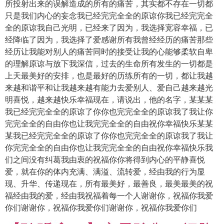
所投射出来的误解造成的所有的痛苦，其实都不存在一切都
只是我们内心的妄念我已经完完全全的原谅你我已经完完全
全的原谅我自己光明，已经来了因为，我选择宽容幸福，已
经降临了因为，我选择了爱感谢所有我曾经经历的痛苦那些
经历让我能对别人的痛苦同时的接受让我的心能够柔软自卑
的理解原谅与放下我深信，过去的生命所有发生的一切都是
上天最美好的安排，也是最好的历练所有的一切，都让我越
来越和谐平和让我越来越有能力去爱别人、爱自己越来越光
明喜悦，越来越快乐幸福现在，请说出，他的名字，某某某
我已经完完全全的原谅了你你也完完全全的原谅我了我让你
完完全全的自由你也让我完完全全的自由祝你幸福快乐某某
某我已经完完全全的原谅了你你也完完全全的原谅我了我让
你完完全全的自由你也让我完完全全的自由祝你幸福快乐我
们之间没有纠葛我由衷的祝福你你将得到内心的平静喜悦
爱，就在你的体内充满、满溢、流转爱，经由我的行为显
现、升华、传递现在，所有最美好，最善良，最美最美的祝
福经由我的爱，经由我祝福着每一个人谢谢你，祝福你我爱
你们谢谢你，祝福你我爱你们谢谢你，祝福你我爱你们