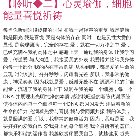
【聆听◆二】心灵瑜伽，细胞
能量喜悦祈祷
每当你听到这段旋律的时候 和我一起轻声的重复 我是健康
我是阳光 我是喜悦 我是肉体的存在 同时，也是灵性大爱的
显现 是实现圆满，完全的存在 爱，就在一切万物之中 爱，
已经充满在我的肉体之中 感谢上天，通过我的身体 让我学习
爱，传递爱 与人沟通，我接受我的外表 我爱惜并接纳我身体
的每一个部分 我的内在丰富圆满 从头到脚，都是爱的生命的
显现 时时刻刻、分分秒秒，闪耀着光芒 所以，我非常的健
康，神采奕奕 因为我就是爱，感谢无处不在 源源不绝的宇宙
能量，流进了我的身体上下 滋润在我的每一个细胞，每一个
DNA 并展现出光明纯净的本质 感谢我旺盛的新陈代谢系统
使得体内的每一个细胞每一个DNA 都闪闪发光 洋溢着新的
生命的活力 充满着热爱与喜悦 我与爱同频共振 我的体质，
就是圆满的爱 所以，我非常的健康活力 因为，我就是爱，我
要好好的爱我自己 爱我身上的每个细胞 我全身所有的器官，
都快乐和谐的运作着 我越欣赏疼爱我自己，就越健康 越美