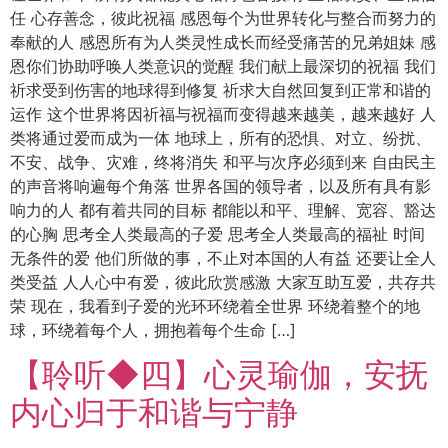
任 心存善念，彼此祝福 感恩每个为世界转化与整合而努力的
奉献的人 感恩所有为人类灵性成长而经受痛苦的兄弟姐妹 感
恩你们协助呼唤人类意识的觉醒 我们献上最深切的祝福 我们
祈求受到伤害的地球得到修复 祈求大自然回复到正常和谐的
运作 这个世界将因祈福与祝福而变得越来越美，越来越好 人
类将通过爱而成为一体 地球上，所有的恐惧、对立、纷扰、
不安、战争、灾难，终将消失 和平与次序必须到来 自由民主
的声音将响遍每个角落 世界各国的领导者，以及所有具有影
响力的人 都有着共同的目标 都能以和平、理解、宽容、豁达
的心胸 思考全人类最高的子爱 思考全人类最高的福祉 时间
无条件的爱 他们所做的事，不止对本国的人有益 还要让全人
类受益 人人心中有爱，彼此欣赏感激 大家互助互爱，共存共
荣 现在，我看到子爱的光环环绕着全世界 环绕着整个的地
球，环绕着每个人，拥抱着每个生命 […]
【聆听◆四】心灵瑜伽，安抚
内心归于和谐与宁静