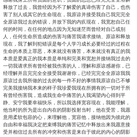
释放了过去，我曾经因为不了解爱的真谛伤害了自己，也伤
害了别人或其它的生命现在，我原谅并接受我自己我完完全
全原谅我过去的错误，并放下我的内疚现在，我宽恕自己任
何的时间，在任何的地点因为无知迷茫而曾经对自己或别
人，任何生命所造成的伤害与痛苦我请求接纳、原谅和释放
现在，我了解到犯错误是每个人学习成长必要经过的过程在
生命的本质上罪恶，本来就没有痛苦，本来就没有真正的我
本质是爱真正的我本质是单纯和完美和宽恕并接纳我过去的
一切我请求所有曾经被我伤害的人，理解和原谅感谢你，已
经理解并且完完全全接受我谢谢你，已经完完全全原谅我我
原谅过去我所做的过去的每一件不好的事情我原谅自己不够
完美我接纳我本来的样子我珍爱我现在所拥有的一切对于所
有曾经伤害我，造成我生命中痛苦的人我渴望内心得到平
静、安宁我要幸福快乐，所以我选择宽容现在，我能理解，
他当时的所为是出自内在的阴影投射当时，他在受苦，我愿
意用柔软包容的心，来理解他，宽容他，接纳他因为彼此的
自由和幸福我决定把束缚我的痛苦记忆中释放出来我愿意接
受并相信过去所有的冲突和伤害是来自于彼此的内心的阴影