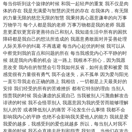
每当你听到这个旋律的时候 和我一起轻声的重复 我不仅是肉
体的存在 我是充满爱与智慧的灵性的存在 在我体内，有无限
的力量无限的慈悲无限的智慧 我秉持真心愿意谦卑的向万事
万物学习 每个人都是我的老师 万事万物都是我的老师 我愿
意更柔软更宽容更善待自己和别人 我知道生活中所有的困扰
障碍都是我自己的想法所造成的 我愿意勇敢面对并妥善处理
人际关系中的纠葛 不再逃避 每当内心起伏的时候 我可以从
中察觉到我的盲点和问题的所在 每当我感觉内心不平静的时
候 就是我向内看的机会 这一路上 我根本不担心，因为我愿
意改变 我内在的智慧会引导我如何反省，如何去爱和被爱 我
感觉很有力量很有勇气 我不会迷失，从不孤单 因为爱与阳光
一直引导我走在正确的路上 我相信，一切都是上天最美好的
安排 我们经受的所有的苦难挫折 都有它特别的理由 当别人
指责我的时候 我会谦虚的反观自己 当我被别人污蔑曲解攻击
诽谤的时候 我不会怪罪别人 我愿意因为我的受苦而能够理解
别人的苦 或者降低别人的痛苦 不论发生什么事情 我都不会
影响我内心的平静 也绝不会影响我关爱他人的能力 我就是爱
我爱的越多，我感受到的爱也就越多 所以，每当别人对我不
友善的时候 我不会直接去批判和指责 我知道，当他们在攻击