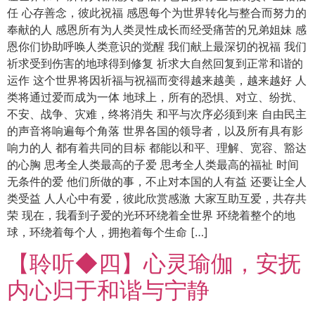
任 心存善念，彼此祝福 感恩每个为世界转化与整合而努力的
奉献的人 感恩所有为人类灵性成长而经受痛苦的兄弟姐妹 感
恩你们协助呼唤人类意识的觉醒 我们献上最深切的祝福 我们
祈求受到伤害的地球得到修复 祈求大自然回复到正常和谐的
运作 这个世界将因祈福与祝福而变得越来越美，越来越好 人
类将通过爱而成为一体 地球上，所有的恐惧、对立、纷扰、
不安、战争、灾难，终将消失 和平与次序必须到来 自由民主
的声音将响遍每个角落 世界各国的领导者，以及所有具有影
响力的人 都有着共同的目标 都能以和平、理解、宽容、豁达
的心胸 思考全人类最高的子爱 思考全人类最高的福祉 时间
无条件的爱 他们所做的事，不止对本国的人有益 还要让全人
类受益 人人心中有爱，彼此欣赏感激 大家互助互爱，共存共
荣 现在，我看到子爱的光环环绕着全世界 环绕着整个的地
球，环绕着每个人，拥抱着每个生命 […]
【聆听◆四】心灵瑜伽，安抚
内心归于和谐与宁静