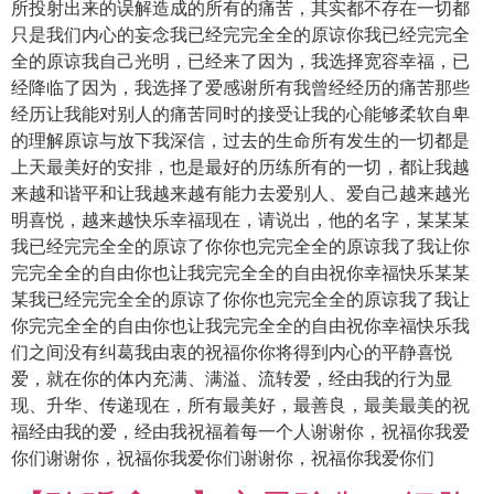
所投射出来的误解造成的所有的痛苦，其实都不存在一切都
只是我们内心的妄念我已经完完全全的原谅你我已经完完全
全的原谅我自己光明，已经来了因为，我选择宽容幸福，已
经降临了因为，我选择了爱感谢所有我曾经经历的痛苦那些
经历让我能对别人的痛苦同时的接受让我的心能够柔软自卑
的理解原谅与放下我深信，过去的生命所有发生的一切都是
上天最美好的安排，也是最好的历练所有的一切，都让我越
来越和谐平和让我越来越有能力去爱别人、爱自己越来越光
明喜悦，越来越快乐幸福现在，请说出，他的名字，某某某
我已经完完全全的原谅了你你也完完全全的原谅我了我让你
完完全全的自由你也让我完完全全的自由祝你幸福快乐某某
某我已经完完全全的原谅了你你也完完全全的原谅我了我让
你完完全全的自由你也让我完完全全的自由祝你幸福快乐我
们之间没有纠葛我由衷的祝福你你将得到内心的平静喜悦
爱，就在你的体内充满、满溢、流转爱，经由我的行为显
现、升华、传递现在，所有最美好，最善良，最美最美的祝
福经由我的爱，经由我祝福着每一个人谢谢你，祝福你我爱
你们谢谢你，祝福你我爱你们谢谢你，祝福你我爱你们