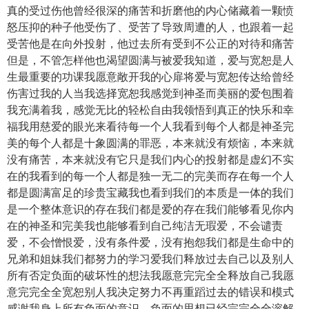
真的受过伤他曾经很深的痛苦和折磨他的内心储藏着一颗愤
怒压抑的种子他受伤了、受苦了导致周遭的人，也跟着一起
受苦他是在向外投射，他过去所有受到不公正的对待和痛苦
但是，不管怎样他也渴望圆满与被爱我知道，爱与宽恕是人
生最重要的功课我愿意敞开我的心扉将爱与宽恕传达给曾经
伤害过我的人当我选择宽恕我感觉到神圣而美丽的爱包围着
我充满着我，感觉无比的轻松自由我领悟到真正的快乐和幸
福我用慈爱的眼光来看待每一个人我看到每个人都是神圣完
美的每个人都是十象圆满的罪恶，本来就没有烦恼，本来就
没有痛苦，本来就没有它只是我们内心的投射都是虚幻不实
在的我看到的每一个人都是独一无二的完美而存在每一个人
都是圆满富足的珍贵宝藏我也看到我们的本质是一体的我们
是一个整体意识的存在我们都是爱的存在我们能够看见你内
在的神圣和完美我也能够看到自己纯洁无瑕爱，不会谴责
爱，不会憎恨爱，没有条件爱，没有抱怨我们都是生命中的
兄弟和姐妹我们都努力的学习爱我们释放过去自己以及别人
所有否定负面的破坏性的想法我愿意完完全全释放自己我愿
意完完全全宽恕别人我决定努力不再重蹈过去的错误和模式
感谢我身上所有负面的意识，负面的思想已经完完全全溶解