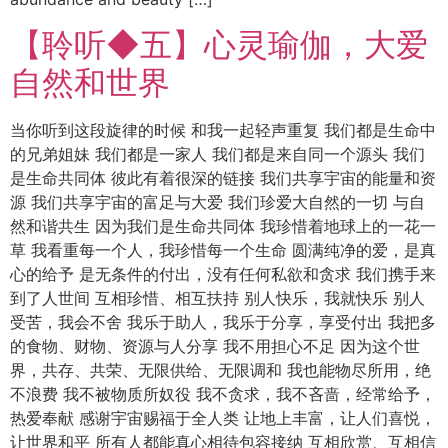
【聆听◆五】心灵瑜伽，大爱
自然和世界
当你听到这段旋律的时候 和我一起轻声重复 我们都是生命中
的兄弟姐妹 我们都是一家人 我们都是来自同一个源头 我们
是生命共同体 彼此有着很深的链接 我们共享宇宙的能量和资
源 我们共享宇宙的富足与大爱 我们珍爱大自然的一切 与自
然和谐共生 因为我们是生命共同体 我珍惜着地球上的一花一
草 我看重每一个人，我珍惜每一个生命 圆满纯净的爱，是真
心的给予 是无条件的付出，没有任何私欲和贪求 我们携手来
到了人世间 互相珍惜、相互扶持 别人快乐，我就快乐 别人
受苦，我会不舍 我乐于助人，我乐于分享，享受付出 我把多
的食物、财物、资源与人分享 我不用担心不足 因为这个世
界，共存、共荣、无限供给、无限调和 我也能物尽所用，绝
不浪费 我不被物质所奴役 我不贪求，我不吝啬，经常给予，
热爱奉献 感谢宇宙赐福于全人类 让地上丰富，让人们喜悦，
让世界和平 所有人都能真心相待包容接纳 互相欣赏、互相信