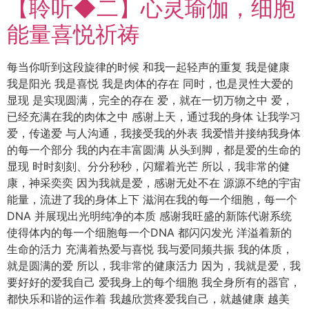
【聆听◆二】心灵瑜伽，细胞
能量喜悦祈祷
每当你听到这段旋律的时候 和我一起轻声的重复 我是健康
我是阳光 我是喜悦 我是肉体的存在 同时，也是灵性大爱的
显现 是实现圆满，完全的存在 爱，就在一切万物之中 爱，
已经充满在我的肉体之中 感谢上天，通过我的身体 让我学习
爱，传递爱 与人沟通，我接受我的外表 我爱惜并接纳我身体
的每一个部分 我的内在丰富圆满 从头到脚，都是爱的生命的
显现 时时刻刻、分分秒秒，闪耀着光芒 所以，我非常的健
康，神采奕奕 因为我就是爱，感谢无处不在 源源不绝的宇宙
能量，流进了我的身体上下 滋润在我的每一个细胞，每一个
DNA 并展现出光明纯净的本质 感谢我旺盛的新陈代谢系统
使得体内的每一个细胞每一个DNA 都闪闪发光 洋溢着新的
生命的活力 充满着热爱与喜悦 我与爱同频共振 我的体质，
就是圆满的爱 所以，我非常的健康活力 因为，我就是爱，我
要好好的爱我自己 爱我身上的每个细胞 我全身所有的器官，
都快乐和谐的运作着 我越欣赏疼爱我自己，就越健康 越美