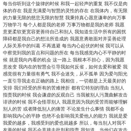
每当你听到这个旋律的时候 和我一起轻声的重复 我不仅是肉
体的存在 我是充满爱与智慧的灵性的存在 在我体内，有无限
的力量无限的慈悲无限的智慧 我秉持真心愿意谦卑的向万事
万物学习 每个人都是我的老师 万事万物都是我的老师 我愿
意更柔软更宽容更善待自己和别人 我知道生活中所有的困扰
障碍都是我自己的想法所造成的 我愿意勇敢面对并妥善处理
人际关系中的纠葛 不再逃避 每当内心起伏的时候 我可以从
中察觉到我的盲点和问题的所在 每当我感觉内心不平静的时
候 就是我向内看的机会 这一路上 我根本不担心，因为我愿
意改变 我内在的智慧会引导我如何反省，如何去爱和被爱 我
感觉很有力量很有勇气 我不会迷失，从不孤单 因为爱与阳光
一直引导我走在正确的路上 我相信，一切都是上天最美好的
安排 我们经受的所有的苦难挫折 都有它特别的理由 当别人
指责我的时候 我会谦虚的反观自己 当我被别人污蔑曲解攻击
诽谤的时候 我不会怪罪别人 我愿意因为我的受苦而能够理解
别人的苦 或者降低别人的痛苦 不论发生什么事情 我都不会
影响我内心的平静 也绝不会影响我关爱他人的能力 我就是爱
我爱的越多，我感受到的爱也就越多 所以，每当别人对我不
友善的时候 我不会直接去批判和指责 我知道，当他们在攻击