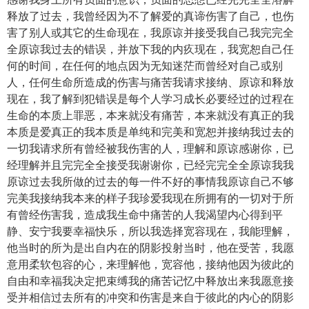
释放了过去，我曾经因为不了解爱的真谛伤害了自己，也伤
害了别人或其它的生命现在，我原谅并接受我自己我完完全
全原谅我过去的错误，并放下我的内疚现在，我宽恕自己任
何的时间，在任何的地点因为无知迷茫而曾经对自己或别
人，任何生命所造成的伤害与痛苦我请求接纳、原谅和释放
现在，我了解到犯错误是每个人学习成长必要经过的过程在
生命的本质上罪恶，本来就没有痛苦，本来就没有真正的我
本质是爱真正的我本质是单纯和完美和宽恕并接纳我过去的
一切我请求所有曾经被我伤害的人，理解和原谅感谢你，已
经理解并且完完全全接受我谢谢你，已经完完全全原谅我我
原谅过去我所做的过去的每一件不好的事情我原谅自己不够
完美我接纳我本来的样子我珍爱我现在所拥有的一切对于所
有曾经伤害我，造成我生命中痛苦的人我渴望内心得到平
静、安宁我要幸福快乐，所以我选择宽容现在，我能理解，
他当时的所为是出自内在的阴影投射当时，他在受苦，我愿
意用柔软包容的心，来理解他，宽容他，接纳他因为彼此的
自由和幸福我决定把束缚我的痛苦记忆中释放出来我愿意接
受并相信过去所有的冲突和伤害是来自于彼此的内心的阴影